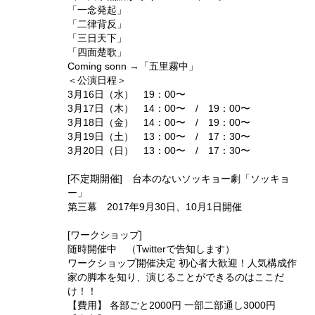
「一念発起」
「二律背反」
「三日天下」
「四面楚歌」
Coming sonn →「五里霧中」
＜公演日程＞
3月16日（水） 19：00〜
3月17日（木） 14：00〜 / 19：00〜
3月18日（金） 14：00〜 / 19：00〜
3月19日（土） 13：00〜 / 17：30〜
3月20日（日） 13：00〜 / 17：30〜
[不定期開催] 台本のないソッキョー劇「ソッキョ
ー」
第三幕 2017年9月30日、10月1日開催
[ワークショップ]
随時開催中 （Twitterで告知します）
ワークショップ開催決定 初心者大歓迎！人気構成作
家の脚本を知り、演じることができるのはここだ
け！！
【費用】 各部ごと2000円 一部二部通し3000円