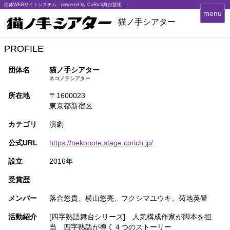
団体WEBサイトシステム - powered by
CoRich舞台芸術！-
T
menu
猫ノ手シアター
o
g
g
PROFILE
l
e
団体名
猫ノ手シアター
n
ネコノテシアター
a
v
所在地
〒1600023
i
東京都新宿区
g
カテゴリ
演劇
a
t
公式URL
https://nekonote.stage.corich.jp/
i
o
設立
2016年
n
受賞歴
メンバー
落合悠貴、横山悠亮、フクシマユウキ、菊地英登
活動紹介
[四字熟語舞台シリーズ] 人気構成作家が脚本を担
当 四字熟語が導く４つのストーリー