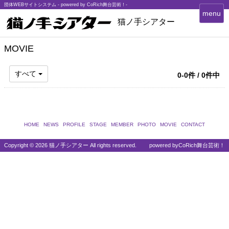
団体WEBサイトシステム - powered by
CoRich舞台芸術！-
T
menu
猫ノ手シアター
o
g
g
MOVIE
l
e
すべて
n
0-0件 / 0件中
a
v
i
g
a
HOME
NEWS
PROFILE
STAGE
MEMBER
PHOTO
MOVIE
CONTACT
t
i
Copyright ©
2026 猫ノ手シアター All rights reserved.
powered by
CoRich舞台芸術！
o
n